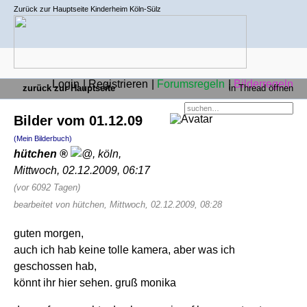
Zurück zur Hauptseite Kinderheim Köln-Sülz
Login
Registrieren
Forumsregeln
Bilderregeln
zurück zur Hauptseite
in Thread öffnen
Bilder vom 01.12.09
(Mein Bilderbuch)
hütchen
,
köln
,
Mittwoch, 02.12.2009, 06:17
(vor 6092 Tagen)
bearbeitet von hütchen, Mittwoch, 02.12.2009, 08:28
guten morgen,
auch ich hab keine tolle kamera, aber was ich
geschossen hab,
könnt ihr hier sehen. gruß monika